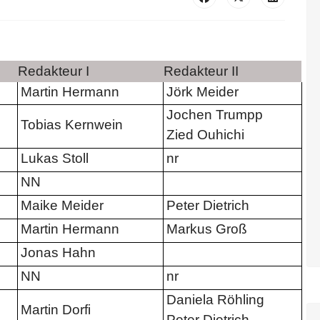
Redakteur I
Redakteur II
Martin Hermann
Jörk Meider
Jochen Trumpp
Tobias Kernwein
Zied Ouhichi
Lukas Stoll
nr
NN
Maike Meider
Peter Dietrich
Martin Hermann
Markus Groß
Jonas Hahn
NN
nr
Daniela Röhling
Martin Dorfi
Peter Dietrich