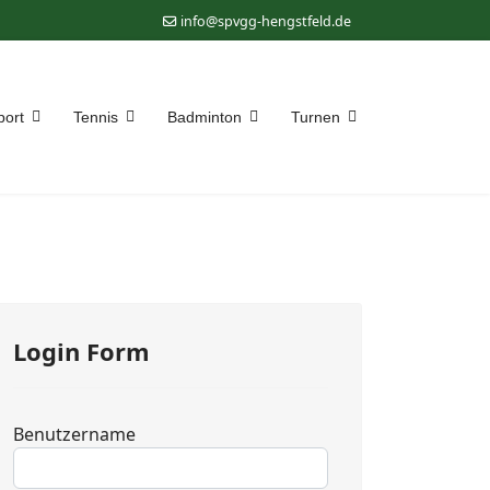
info@spvgg-hengstfeld.de
port
Tennis
Badminton
Turnen
Login Form
Benutzername