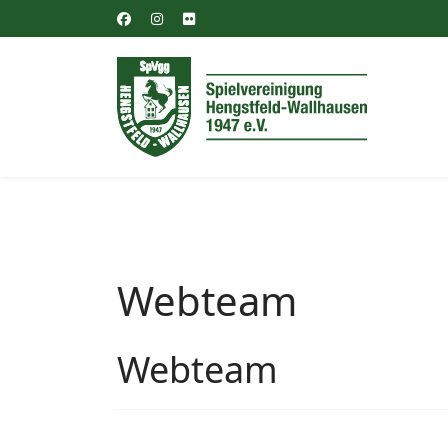
Webteam
Webteam