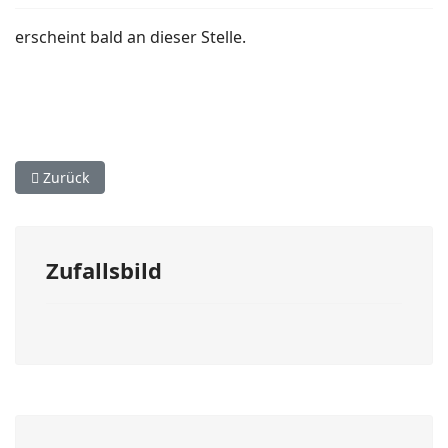
erscheint bald an dieser Stelle.
Vorheriger Beitrag: F-Jugend
Zurück
Zufallsbild