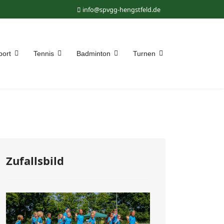
info@spvgg-hengstfeld.de
port
Tennis
Badminton
Turnen
Zufallsbild