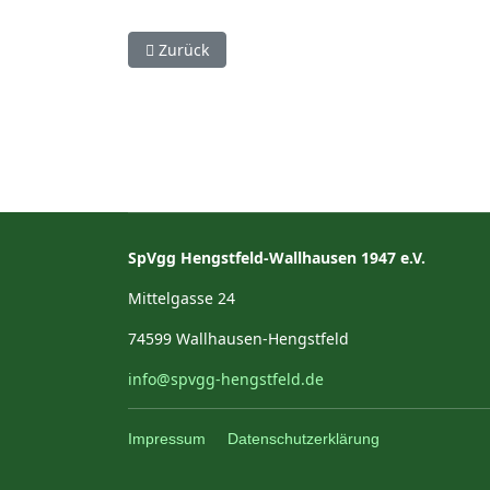
Vorheriger Beitrag: Spielbericht Großaltdorf - 
Zurück
SpVgg Hengstfeld-Wallhausen 1947 e.V.
Mittelgasse 24
74599 Wallhausen-Hengstfeld
info@spvgg-hengstfeld.de
Impressum
Datenschutzerklärung