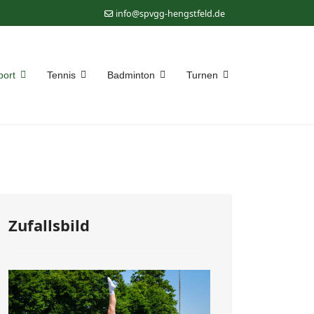
info@spvgg-hengstfeld.de
port
Tennis
Badminton
Turnen
Zufallsbild