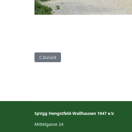
Vorheriger Beitrag: Radtrefferöffnung 2014
Zurück
SpVgg Hengstfeld-Wallhausen 1947 e.V.
Mittelgasse 24